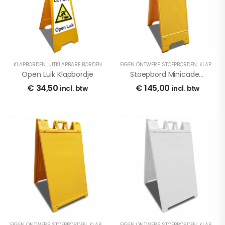
KLAPBORDEN
,
UITKLAPBARE BORDEN
EIGEN ONTWERP STOEPBORDEN
,
KLAPBORDEN
Open Luik Klapbordje
Stoepbord Minicade Geel Dubbelzijdig Bestickerd
€
34,50
€
145,00
incl. btw
incl. btw
EIGEN ONTWERP STOEPBORDEN
,
KLAPBORDEN
EIGEN ONTWERP STOEPBORDEN
,
MEDEDELINGENBORDEN
,
STOEPBORDEN
,
KLAPBORDEN
,
U