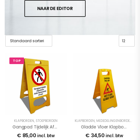
NAAR DE EDITOR
TOP
KLAPBORDEN
,
STOEPBORDEN
KLAPBORDEN
,
MEDEDELINGENBORDEN
,
STO
Gangpad Tijdelijk Afgesloten Klapbord
Gladde Vloer Klapbordje
€
85,00
€
34,50
incl. btw
incl. btw