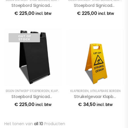
Stoepbord Signicade Geel Dubbelzijdig Bestickerd
Stoepbord Signicade Wit Dubbelzijdig Bestickerd
€
225,00
€
225,00
incl. btw
incl. btw
OUT OF
STOCK
EIGEN ONTWERP STOEPBORDEN
,
KLAPBORDEN
,
KLAPBORDEN
MEDEDELINGENBORDEN
,
UITKLAPBARE BORDEN
,
STOEPBORDEN
,
Stoepbord Signicade Zwart Dubbelzijdig Bestickerd
Struikelgevaar Klapbordje
€
225,00
€
34,50
incl. btw
incl. btw
Het tonen van
all 10
Producten