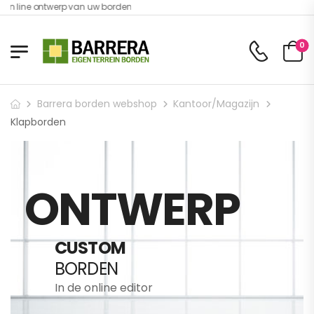
on line ontwerp van uw borden
0
Barrera borden webshop
Kantoor/Magazijn
Klapborden
ONTWERP
CUSTOM
BORDEN
In de online editor