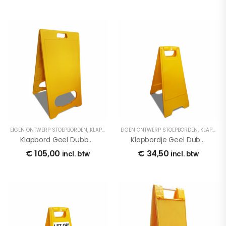
EIGEN ONTWERP STOEPBORDEN
,
KLAPBORDEN
EIGEN ONTWERP STOEPBORDEN
,
MEDEDELINGENBORDEN
,
STOEPBORDEN
,
KLAPBORDEN
,
U
Klapbord Geel Dubbelzijdig Bestickerd
Klapbordje Geel Dubbelzijdig Bestickerd
€
105,00
€
34,50
incl. btw
incl. btw