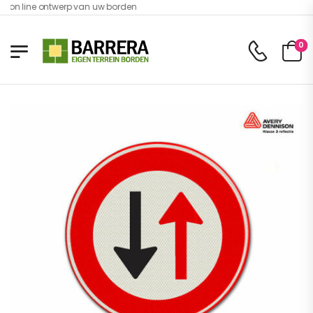
 on line ontwerp van uw borden
0