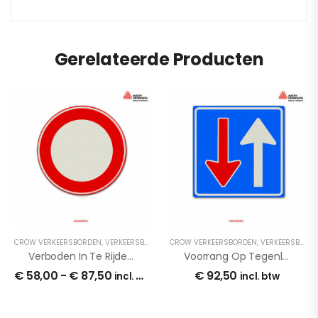
Gerelateerde Producten
CROW VERKEERSBORDEN
,
VERKEERSBORDEN
,
CROW VERKEERSBORDEN
VERKEERSBORDEN
,
VERKEERSBORDEN
,
VERKEERSBORDEN
Verboden In Te Rijden C01
Voorrang Op Tegenligger
€
58,00
-
€
87,50
€
92,50
incl. btw
incl. btw