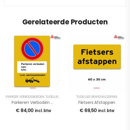
Gerelateerde Producten
PARKEER VERBODSBORDEN
,
TIJDELIJKE BEWEGWIJZERING
TIJDELIJKE BEWEGWIJZERING
Parkeren Verboden Met E01 Signface
Fietsers Afstappen
€
84,00
€
69,50
incl. btw
incl. btw