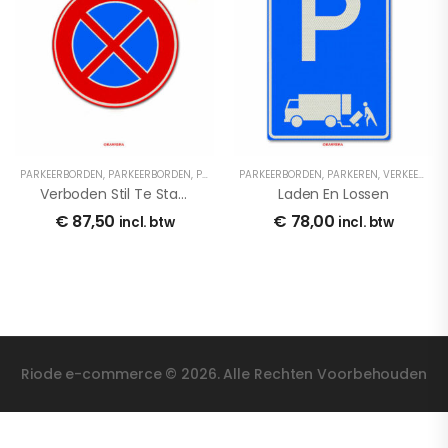
PARKEERBORDEN
,
PARKEERBORDEN
,
PARKEREN
PARKEERBORDEN
,
VERKEERSBORDEN
,
PARKEREN
,
VERKEERSBORDEN
Verboden Stil Te Staan
Laden En Lossen
€
87,50
€
78,00
incl. btw
incl. btw
Riode e-commerce © 2026. Alle Rechten Voorbehouden